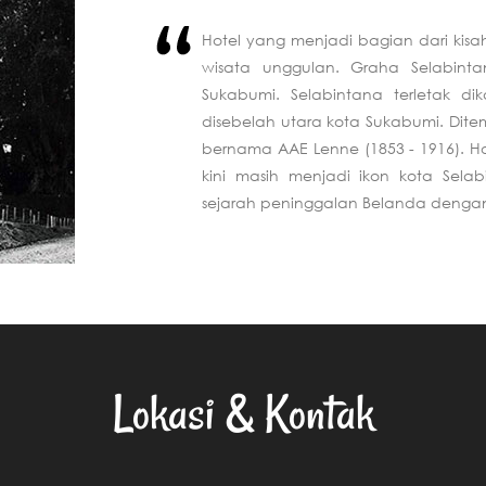
Hotel yang menjadi bagian dari kis
wisata unggulan. Graha Selabin
Sukabumi. Selabintana terletak d
disebelah utara kota Sukabumi. Dit
bernama AAE Lenne (1853 - 1916). H
kini masih menjadi ikon kota Sel
sejarah peninggalan Belanda denga
Lokasi & Kontak