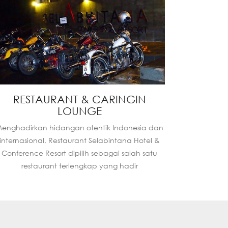
RESTAURANT & CARINGIN
LOUNGE
enghadirkan hidangan otentik Indonesia dan
internasional, Restaurant Selabintana Hotel &
Conference Resort dipilih sebagai salah satu
restaurant terlengkap yang hadir