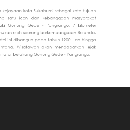
ah kejayaan kota Sukabumi sebagai kota tujuan
tana satu icon dan kebanggaan masyarakat
ikaki Gunung Gede - Pangrango, 7 kilometer
emukan oleh seorang berkembangsaan Belanda,
otel ini dibangun pada tahun 1900 - an hingga
abintana. Wisatawan akan mendapatkan jejak
n latar belakang Gunung Gede - Pangrango.